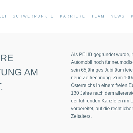
LEI
SCHWERPUNKTE
KARRIERE
TEAM
NEWS
Als PEHB gegründet wurde, h
ÄRE
Automobil noch für neumodis
TUNG AM
sein 65jähriges Jubiläum feie
neue Zeitrechnung. Zum 100e
.
Österreichs in einem freien E
130 Jahre nach dem allererst
der führenden Kanzleien im 
vorbereitet, auf die rechtlich
Zeitalters.