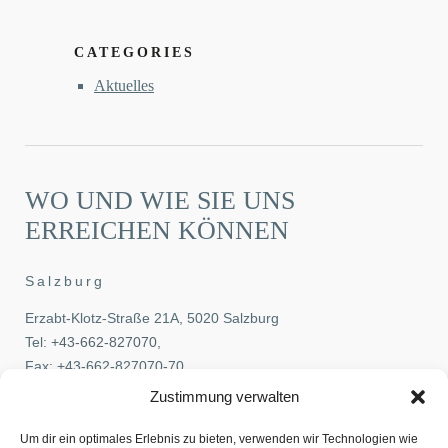
CATEGORIES
Aktuelles
WO UND WIE SIE UNS
ERREICHEN KÖNNEN
Salzburg
Erzabt-Klotz-Straße 21A, 5020 Salzburg
Tel:
+43-662-827070
,
Fax: +43-662-827070-70
E-Mail:
office@pehb.at
Zustimmung verwalten
Wien
Um dir ein optimales Erlebnis zu bieten, verwenden wir Technologien wie