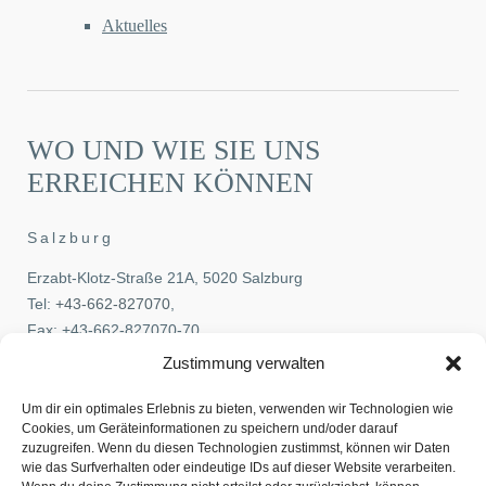
Aktuelles
WO UND WIE SIE UNS
ERREICHEN KÖNNEN
Salzburg
Erzabt-Klotz-Straße 21A, 5020 Salzburg
Tel:
+43-662-827070
,
Fax: +43-662-827070-70
E-Mail:
office@pehb.at
Zustimmung verwalten
Wien
Um dir ein optimales Erlebnis zu bieten, verwenden wir Technologien wie
Cookies, um Geräteinformationen zu speichern und/oder darauf
Löwelstraße 14, 1010 Wien
zuzugreifen. Wenn du diesen Technologien zustimmst, können wir Daten
wie das Surfverhalten oder eindeutige IDs auf dieser Website verarbeiten.
Tel:
+43-1-5336770
,