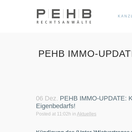
KANZ
PEHB IMMO-UPDAT
06 Dez.
PEHB IMMO-UPDATE: Künd
Eigenbedarfs!
Posted at 11:02h
in
Aktuelles