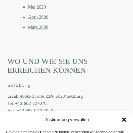
Mai 2020
April 2020
März 2020
WO UND WIE SIE UNS
ERREICHEN KÖNNEN
Salzburg
Erzabt-Klotz-Straße 21A, 5020 Salzburg
Tel:
+43-662-827070
,
Fax: +43-662-827070-70
E-Mail:
office@pehb.at
Zustimmung verwalten
Wien
Um dir ein optimales Erlebnis zu bieten, verwenden wir Technologien wie