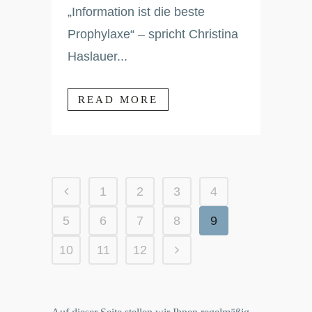
„Information ist die beste
Prophylaxe“ – spricht Christina
Haslauer...
READ MORE
1
2
3
4
5
6
7
8
9
10
11
12