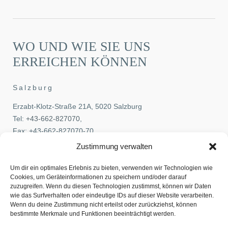
WO UND WIE SIE UNS
ERREICHEN KÖNNEN
Salzburg
Erzabt-Klotz-Straße 21A, 5020 Salzburg
Tel:
+43-662-827070
,
Fax: +43-662-827070-70
E-Mail:
office@pehb.at
Zustimmung verwalten
Wien
Um dir ein optimales Erlebnis zu bieten, verwenden wir Technologien wie
Cookies, um Geräteinformationen zu speichern und/oder darauf
Löwelstraße 14, 1010 Wien
zuzugreifen. Wenn du diesen Technologien zustimmst, können wir Daten
wie das Surfverhalten oder eindeutige IDs auf dieser Website verarbeiten.
Tel:
+43-1-5336770
,
Wenn du deine Zustimmung nicht erteilst oder zurückziehst, können
Fax: +43-1-5336770-70
bestimmte Merkmale und Funktionen beeinträchtigt werden.
E-Mail:
office@pehb.at