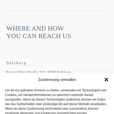
WHERE AND HOW
YOU CAN REACH US
Salzburg
Erzabt-Klotz-Straße 21A, 5020 Salzburg
Phone:
+43-662-827070
,
Zustimmung verwalten
Fax: +43-662-827070-70
Um dir ein optimales Erlebnis zu bieten, verwenden wir Technologien wie
Email:
office@pehb.at
Cookies, um Geräteinformationen zu speichern und/oder darauf
zuzugreifen. Wenn du diesen Technologien zustimmst, können wir Daten
Vienna
wie das Surfverhalten oder eindeutige IDs auf dieser Website verarbeiten.
Wenn du deine Zustimmung nicht erteilst oder zurückziehst, können
Löwelstraße 14, 1010 Vienna
bestimmte Merkmale und Funktionen beeinträchtigt werden.