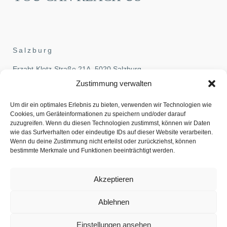
Salzburg
Erzabt-Klotz-Straße 21A, 5020 Salzburg
Phone:
+43-662-827070
,
Zustimmung verwalten
Fax: +43-662-827070-70
Um dir ein optimales Erlebnis zu bieten, verwenden wir Technologien wie
Email:
office@pehb.at
Cookies, um Geräteinformationen zu speichern und/oder darauf
zuzugreifen. Wenn du diesen Technologien zustimmst, können wir Daten
Vienna
wie das Surfverhalten oder eindeutige IDs auf dieser Website verarbeiten.
Wenn du deine Zustimmung nicht erteilst oder zurückziehst, können
Löwelstraße 14, 1010 Vienna
bestimmte Merkmale und Funktionen beeinträchtigt werden.
Phone:
+43-1-5336770
,
Fax: +43-1-5336770-70
Akzeptieren
Email:
office@pehb.at
Ablehnen
LEGAL NOTICE
PRIVACY POLICY
Einstellungen ansehen