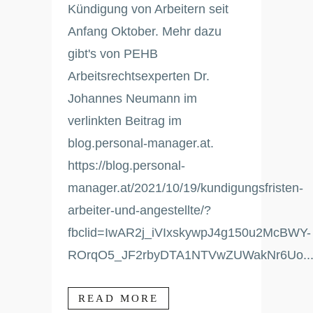
Kündigung von Arbeitern seit
Anfang Oktober. Mehr dazu
gibt's von PEHB
Arbeitsrechtsexperten Dr.
Johannes Neumann im
verlinkten Beitrag im
blog.personal-manager.at.
https://blog.personal-
manager.at/2021/10/19/kundigungsfristen-
arbeiter-und-angestellte/?
fbclid=IwAR2j_iVIxskywpJ4g150u2McBWY-
ROrqO5_JF2rbyDTA1NTVwZUWakNr6Uo..
READ MORE