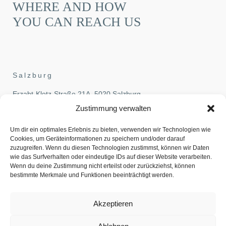
WHERE AND HOW
YOU CAN REACH US
Salzburg
Erzabt-Klotz-Straße 21A, 5020 Salzburg
Phone:
+43-662-827070
,
Zustimmung verwalten
Fax: +43-662-827070-70
Um dir ein optimales Erlebnis zu bieten, verwenden wir Technologien wie
Email:
office@pehb.at
Cookies, um Geräteinformationen zu speichern und/oder darauf
zuzugreifen. Wenn du diesen Technologien zustimmst, können wir Daten
Vienna
wie das Surfverhalten oder eindeutige IDs auf dieser Website verarbeiten.
Wenn du deine Zustimmung nicht erteilst oder zurückziehst, können
Löwelstraße 14, 1010 Vienna
bestimmte Merkmale und Funktionen beeinträchtigt werden.
Phone:
+43-1-5336770
,
Fax: +43-1-5336770-70
Akzeptieren
Email:
office@pehb.at